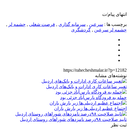
انتهای پیام/ت
برچسب ها :
سرعین
,
سرمایه گذاری
,
فرصت شغلی
,
چشمه لر
,
چشمه لر سرعین
,
گردشگری
https://rahecheshmalar.ir/?p=12182
نوشته‌های مشابه
تغییر ساعات کاری ادارات و بانک‌های اردبیل
حمله به فرودگاه پارس‌‌آباد جزئی بود
اجتماع عظیم اردبیلی‌ها زیر بارش باران
تایید صلاحیت ۹۸درصد نامزدهای شوراهای روستای اردبیل
ثبت نظر