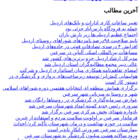
آخرین مطالب
تغییر ساعات کاری ادارات و بانک‌های اردبیل
حمله به فرودگاه پارس‌‌آباد جزئی بود
اجتماع عظیم اردبیلی‌ها زیر بارش باران
تایید صلاحیت ۹۸درصد نامزدهای شوراهای روستای اردبیل
افزایش ۴ درصدی تصادفات فوتی در جاده‌های اردبیل
مسابقات بین‌المللی اسکی آلپاین در سرعین
مدیرکل ارشاد اردبیل جزو برترین‌های کشور شد
عالی دبیر مجمع مطالبه‌گران استان اردبیل شد
امضای تفاهم‌نامه همکاری میان استانداری اردبیل و شرکت
هواپیمایی کیش‌ایر/ توسعه زیرساخت‌های پروازی و گردشگری در
دستور کار است
برگزاری همایش منطقه ای انتخابات هفتمین دوره شوراهای اسلامی
شهر و روستا به میزبانی شهر سرعین
عوارض سرمایه‌گذاری گردشگری در روستاها رایگان شد
سروری رئیس جدید کمیته امداد شهرستان سرعین شد
یادواره شهدای بخش مرکزی سرعین برگزار شد
فرماندار سرعین بر اولویت سلامت مردم و استفاده از خیرین
سلامت در حوزه بهداشت و درمان شهرستان تأکید کرد/ احداث
بیمارستان سرعین ضرورتی انکار ناپذیر است
ورود سالانه هشت میلیون گردشگر به شهرستان سرعین