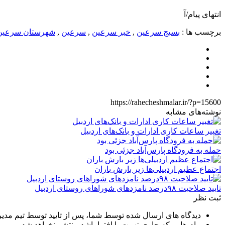
انتهای پیام/آ
برچسب ها :
بسیج سرعین
,
خبر سرعین
,
سرعین
,
شهرستان سرعین
https://rahecheshmalar.ir/?p=15600
نوشته‌های مشابه
تغییر ساعات کاری ادارات و بانک‌های اردبیل
حمله به فرودگاه پارس‌‌آباد جزئی بود
اجتماع عظیم اردبیلی‌ها زیر بارش باران
تایید صلاحیت ۹۸درصد نامزدهای شوراهای روستای اردبیل
ثبت نظر
دیدگاه های ارسال شده توسط شما، پس از تایید توسط تیم مدی
پیام هایی که حاوی تهمت یا افترا باشد منتشر نخواهد شد.