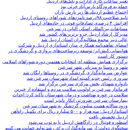
تغییر ساعات کاری ادارات و بانک‌های اردبیل
حمله به فرودگاه پارس‌‌آباد جزئی بود
اجتماع عظیم اردبیلی‌ها زیر بارش باران
تایید صلاحیت ۹۸درصد نامزدهای شوراهای روستای اردبیل
افزایش ۴ درصدی تصادفات فوتی در جاده‌های اردبیل
مسابقات بین‌المللی اسکی آلپاین در سرعین
مدیرکل ارشاد اردبیل جزو برترین‌های کشور شد
عالی دبیر مجمع مطالبه‌گران استان اردبیل شد
امضای تفاهم‌نامه همکاری میان استانداری اردبیل و شرکت
هواپیمایی کیش‌ایر/ توسعه زیرساخت‌های پروازی و گردشگری در
دستور کار است
برگزاری همایش منطقه ای انتخابات هفتمین دوره شوراهای اسلامی
شهر و روستا به میزبانی شهر سرعین
عوارض سرمایه‌گذاری گردشگری در روستاها رایگان شد
سروری رئیس جدید کمیته امداد شهرستان سرعین شد
یادواره شهدای بخش مرکزی سرعین برگزار شد
فرماندار سرعین بر اولویت سلامت مردم و استفاده از خیرین
سلامت در حوزه بهداشت و درمان شهرستان تأکید کرد/ احداث
بیمارستان سرعین ضرورتی انکار ناپذیر است
ورود سالانه هشت میلیون گردشگر به شهرستان سرعین
استانداراردبیل: سه هزار و ۵۰۰ میلیارد ریال برای تکمیل راه‌آهن
اردبیل تخصیص یافت
اسطوره فوتبال در زادگاهش اردبیل پا به توپ می‌شود
سخنگوی دولت: از سرمایه‌گذاران برای رشد تولید حمایت می کنیم