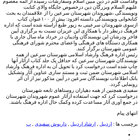
وقداست قلم در دین مبین اسلام وسفارشات رسیده از ائمه معصوم
علیهم السلام وبزرگان دین درخصوص جایگاه والای کتابت
ونویسندگی ،شهروندان شهرستان سرعین را از علاقمندان به بحث
کتابخوانی ونویسندگی دانسته افزود: بیش از ۱۰۰عنوان کتاب
ازسوی شهروندان سرعینی به زیور طبع آراسته شده است که اداره
فرهنگ درنظر دار با همکاری این عزیزان نسبت به برگزاری آیین
فاخر ودرشان این نویسندگان وادیبان در خرداد ماه سال جاری با
همکاری دستگاه های فرهنگی واعضای محترم شورای فرهنگی
عمومی شهرستان برگزار کنند.
رئیس اداره فرهنگ وارشاد اسلامی شهرستان سرعین از همه
نویسندگان شهرستان سرعین که حداقل یک جلد کتاب ازآثار آنها
چاپ شده است درخواست کرد با تحویل آن به اداره فرهنگ وارشاد
اسلامی شهرستان ضمن ثبت و مستند سازی عناوین آثار وتشکیل
بانک اطلاعات نویسندگان سرعین در آیین مذکور نیز از آن اثر
رونمایی گردد.
سفیدی همچنین از همه دهیاران روستاهای تابعه شهرستان
درخواست کرد که جهت استفاده ازآثار عموم شهروندان شهرستان
در جمع آوری آثار مساعدت کرده وکمک حال اداره فرهنگ باشند.
انتهای پیام
برچسب ها :
اردبیل
,
ارشاد اردبیل
,
داریوش سفیدی
,
پ