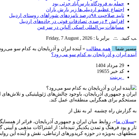
حمله به فرودگاه پارس‌‌آباد جزئی بود
اجتماع عظیم اردبیلی‌ها زیر بارش باران
تایید صلاحیت ۹۸درصد نامزدهای شوراهای روستای اردبیل
افزایش ۴ درصدی تصادفات فوتی در جاده‌های اردبیل
مسابقات بین‌المللی اسکی آلپاین در سرعین
 با : Friday, 7 August , 2026
مسیر شما
همه مطالب
» آینده ایران و آذربایجان به کدام سو می‌رود
آینده ایران و آذربایجان به کدام سو می‌رود؟
29 مرداد 1404
کد خبر 19655
پرینت
ایران و جمهوری آذربایجان، باوجود چالش‌های ژئوپلیتیکی و تلاش‌های
مستحکم برای همگرایی منطقه‌ای عمل کند.
به گزارش راه چشمه لر به نقل از
«
سبلان ما
»، روابط میان ایران و جمهوری آذربایجان، فراتر از همسا
منطقه‎ای، به‌ویژه در حوزه کریدورهای ارتباطی، نقش و آینده این روابط را در هاله‌ای از اهمیت قرار داده است.