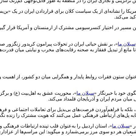
ترانزیتی و تجاری ایران را در منطقه به طور قابل‌توجهی کم‌رنگ سازد
را نشانه‌ای از یک سیاست کلان برای قراردادن ایران در یک «بن‌بست 
ید می‌کند.
مسیر در اختیار کنسرسیومی مشترک از ارمنستان و آمریکا قرار گیرد
سبلان ما
»، بر نقش حیاتی ایران در تحولات پیرامون کریدور زنگزور صح
 مانع از تبدیل قفقاز به صحنه رقابت‌های مخرب و نیابتی میان قدرت‌ه
وان ستون فقرات روابط پایدار و همگرایی میان دو کشور، از اهمیت ویژ
گوی خود با خبرنگار «
سبلان ما
»، محوریت عشق به اهل‌بیت (ع) و برگزا
یان مردم ایران و آذربایجان قلمداد می‌کند.
 دینی، بلکه با فراهم‌آوردن فرصت‌های بی‌بدیل برای تعاملات اجتماعی و
ثابه پل‌های ارتباطی فرهنگی عمل می‌کنند که هویت مشترک را زنده نگه 
ر «
سبلان ما
»، استان اردبیل را به‌عنوان قلب تپنده ارتباطات فرهنگی 
عزاداری در ایام محرم و صفر را نمادی بارز از وحدت و همدلی میا