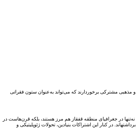
 و مذهبی مشترکی برخوردارند که می‌تواند به‌عنوان ستون فقراتی
ه‌تنها در جغرافیای منطقه قفقاز هم مرز هستند، بلکه قرن‌هاست در
تار و پود فرهنگ و تمدن یکدیگر تنیده‌اند؛ از اشتراکات مذهبی و آیینی گرفته تا پیوندهای تاریخی، این دو کشور همواره در مسیری مشترک گام برداشته‎اند. در کنار این اشتراکات بنیادین، تحولات ژئوپلیتیکی و