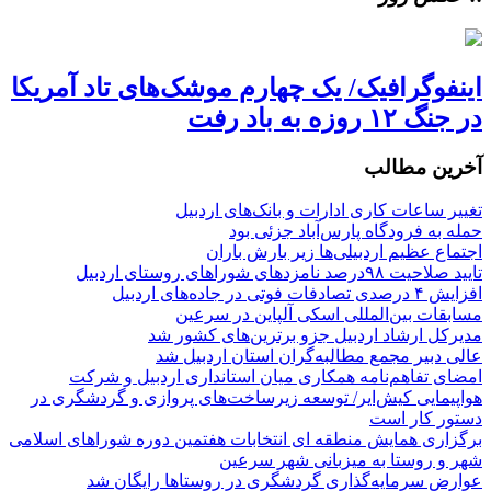
اینفوگرافیک/ یک چهارم موشک‌های تاد آمریکا
در جنگ ۱۲ روزه به باد رفت
آخرین مطالب
تغییر ساعات کاری ادارات و بانک‌های اردبیل
حمله به فرودگاه پارس‌‌آباد جزئی بود
اجتماع عظیم اردبیلی‌ها زیر بارش باران
تایید صلاحیت ۹۸درصد نامزدهای شوراهای روستای اردبیل
افزایش ۴ درصدی تصادفات فوتی در جاده‌های اردبیل
مسابقات بین‌المللی اسکی آلپاین در سرعین
مدیرکل ارشاد اردبیل جزو برترین‌های کشور شد
عالی دبیر مجمع مطالبه‌گران استان اردبیل شد
امضای تفاهم‌نامه همکاری میان استانداری اردبیل و شرکت
هواپیمایی کیش‌ایر/ توسعه زیرساخت‌های پروازی و گردشگری در
دستور کار است
برگزاری همایش منطقه ای انتخابات هفتمین دوره شوراهای اسلامی
شهر و روستا به میزبانی شهر سرعین
عوارض سرمایه‌گذاری گردشگری در روستاها رایگان شد