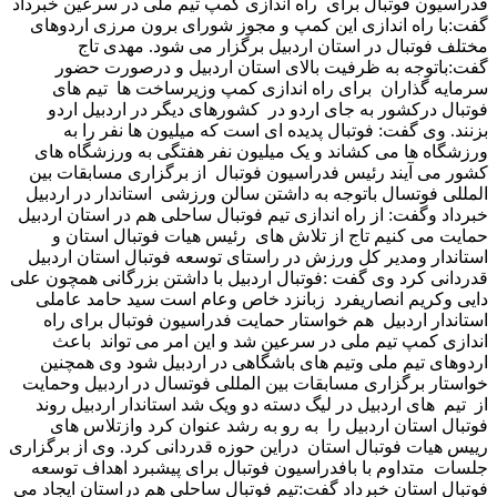
فدراسیون فوتبال برای راه اندازی کمپ تیم ملی در سرعین خبرداد
گفت:با راه اندازی این کمپ و مجوز شورای برون مرزی اردوهای
مختلف فوتبال در استان اردبیل برگزار می شود. مهدی تاج
گفت:باتوجه به ظرفیت بالای استان اردبیل و درصورت حضور
سرمایه گذاران برای راه اندازی کمپ وزیرساخت ها تیم های
فوتبال درکشور به جای اردو در کشورهای دیگر در اردبیل اردو
بزنند. وی گفت: فوتبال پدیده ای است که میلیون ها نفر را به
ورزشگاه ها می کشاند و یک میلیون نفر هفتگی به ورزشگاه های
کشور می آیند رئیس فدراسیون فوتبال از برگزاری مسابقات بین
المللی فوتسال باتوجه به داشتن سالن ورزشی استاندار در اردبیل
خبرداد وگفت: از راه اندازی تیم فوتبال ساحلی هم در استان اردبیل
حمایت می کنیم تاج از تلاش های رئیس هیات فوتبال استان و
استاندار ومدیر کل ورزش در راستای توسعه فوتبال استان اردبیل
قدردانی کرد وی گفت :فوتبال اردبیل با داشتن بزرگانی همچون علی
دایی وکریم انصاریفرد زبانزد خاص وعام است سید حامد عاملی
استاندار اردبیل هم خواستار حمایت فدراسیون فوتبال برای راه
اندازی کمپ تیم ملی در سرعین شد و این امر می تواند باعث
اردوهای تیم ملی وتیم های باشگاهی در اردبیل شود وی همچنین
خواستار برگزاری مسابقات بین المللی فوتسال در اردبیل وحمایت
از تیم های اردبیل در لیگ دسته دو ویک شد استاندار اردبیل روند
فوتبال استان اردبیل را به رو به رشد عنوان کرد وازتلاس های
رییس هیات فوتبال استان دراین حوزه قدردانی کرد. وی از برگزاری
جلسات متداوم با بافدراسیون فوتبال برای پیشبرد اهداف توسعه
فوتبال استان خبرداد گفت:تیم فوتبال ساحلی هم دراستان ایجاد می