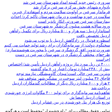
سروری رئیس جدید کمیته امداد شهرستان سرعین شد
یادواره شهدای بخش مرکزی سرعین برگزار شد
فرماندار سرعین بر اولویت سلامت مردم و استفاده از خیرین
سلامت در حوزه بهداشت و درمان شهرستان تأکید کرد/ احداث
بیمارستان سرعین ضرورتی انکار ناپذیر است
ورود سالانه هشت میلیون گردشگر به شهرستان سرعین
استانداراردبیل: سه هزار و ۵۰۰ میلیارد ریال برای تکمیل راه‌آهن
اردبیل تخصیص یافت
اسطوره فوتبال در زادگاهش اردبیل پا به توپ می‌شود
سخنگوی دولت: از سرمایه‌گذاران برای رشد تولید حمایت می کنیم
ضرورت تدوین افق گردشگری سرعین با محوریت هوشمندسازی/
طرح‌های مختلف گردشگری در شهرستان سرعین در دست
اجراست
۴۰۰۰ تن ریل مورد نیاز پروژه راه‌آهن اردبیل تأمین شد/ اختصاص
بیش از ۲۳۸۰میلیارد تومان اعتبار در ۸ ماه گذشته
ویترین سرعین خالی است؛میدان گاومیشگلی نیازمند توجه
قاچاق ۳۶ میلیون لیتر سوخت در مشگین‌شهر متوقف شد
۲ هزار و ۶۰۰‌ میلیارد ریال دیگر از مطالبات گندمکاران اردبیل
پرداخت شد
تفاهم‌نامه سرمایه‌گذاری برای تولید ۴۰۰ مگاوات انرژی خورشیدی
در استان اردبیل امضا ش
توزیع یک هزار پنل خورشیدی در بین عشایر اردبیل
تمامی حقوق مطالب برای "راه چشمه لر"محفوظ است و هرگونه