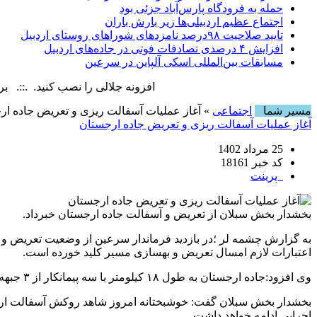
حمله به فرودگاه پارس‌‌آباد جزئی بود
اجتماع عظیم اردبیلی‌ها زیر بارش باران
تایید صلاحیت ۹۸درصد نامزدهای شوراهای روستای اردبیل
افزایش ۴ درصدی تصادفات فوتی در جاده‌های اردبیل
مسابقات بین‌المللی اسکی آلپاین در سرعین
افزونه جلالی را نصب کنید. .::. برابر با : y, 7 August , 2026
مسیر شما
اجتماعی
» آغاز عملیات آسفالت ریزی و تعریض جاده ار
آغاز عملیات آسفالت ریزی و تعریض جاده ارجستان
25 مرداد 1402
کد خبر 18161
پرینت
بخشدار بخش سبلان از تعریض و آسفالت جاده ارجستان خبرداد.
به گزارش چشمه لر ؛در بازدید فرماندار سرعین از وضعیت تعریض و
اعتبارات لازم امسال تعریض و بهسازی مسیر کلید خورده است.
وی افزود:جاده ارجستان به طول ۱۸ کیلومتر با سه پیمانکار از ۳ جبهه در حال تعریض به عرض ۱۰.۵ متر است.
اجرایی ادامه خواهد داشت.