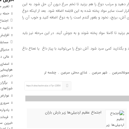
رار دهید و مرتب دوغ را هم بزنید تا تخم مرغ درون آن حل شود. به این
تغییر س
ر است سایر مواد پخته شده به این قابلمه اضافه شود. بعد از اینکه دوغ
حمله به 
 آش، برنج، نخود و بلغور گندم است را به دوغ اضافه کنید و خوب آن را
اجتماع 
تایید صلاحیت ۹۸درصد نامز
طور مداوم به مدت زمان ۴۵ دقیقه آش را هم بزنید تا کاملا مواد پخته شوند و به جوش آیند. در این مرحله نیز باید
افزایش ۴ درصدی تصادفات فوتی در جاده‌های
مسابقات
د و بگذارید کمی سرد شود. آش دوغ را می‌توانید با پیاز داغ یا نعناع داغ
مدیرکل 
عالی دب
امضای ت
هواپیمایی
وغاتسرعین
شهر سرعین
غذای محلی سرعین
چشمه لر
,
,
,
در دستور 
برگزار
https://rahecheshmalar.ir/?p=12854
شوراهای ا
عوارض س
سروری ر
یادواره
اجتماع عظیم اردبیلی‌ها زیر بارش باران
فرماندا
خیرین سل
کرد/ احدا