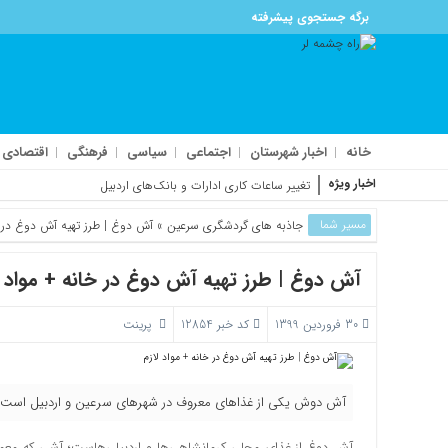
برگه جستجوی پیشرفته
خانه
اخبار شهرستان
اجتماعی
سیاسی
فرهنگی
اقتصادی
اخبار ویژه
تغییر ساعات کاری ادارات و بانک‌های اردبیل
حمله به فرودگاه پارس‌‌آباد جزئی بود
مسیر شما
جاذبه های گردشگری سرعین
» آش دوغ | طرز تهیه آش دوغ در خ
اجتماع عظیم اردبیلی‌ها زیر بارش باران
تایید صلاحیت ۹۸درصد نامزدهای شوراهای روستای اردبیل
افزایش ۴ درصدی تصادفات فوتی در جاده‌های اردبیل
آش دوغ | طرز تهیه آش دوغ در خانه + مواد ل
مسابقات بین‌المللی اسکی آلپاین در سرعین
30 فروردین 1399
کد خبر 12854
پرینت
آش دوش یکی از غذاهای معروف در شهرهای سرعین و اردبیل است که 
آش دوغ از غذای محلی کرمانشاهی‌ها و اردبیلی‌هاست؛ آشی که معم