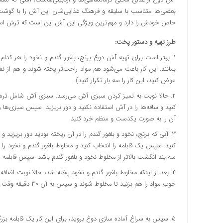
بعضی‌ها متناسب با سلیقه و فرهنگ غذایی‌شان این آش را با گوشت
خاص خودش را دارد و مهم‌ترین ویژگی این آش این است که ترش ا
طرز تهیه و دستور پخت:
۱. بهتر است برای تهیه آش دوغ برنج، بلغور گندم و نخود را هر کدام
بمانند. این کار باعث می‌شود هم مواد راحت‌تر پخته شوند و هم از 
عوض کنید، این کار را سه بار تکرار کنید).
۲. حالا نوبت به تمیز کردن سبزی آش می‌رسد. سبزی آش شامل تره، گ
کنید و ساقه‌ها را در آش استفاده نکنید و دور بریزید. سپس سبزی‌ها
آن را به صورت یکدست و منظم خرد کنید.
۳. آبی که برنج، نخود و بلغور گندم را در آن ریخته بودید دور بریزید 
کنید. سپس یک قابلمه را انتخاب کنید و مخلوط بلغور گندم و نخود را د
سه بند انگشت بالاتر از مخلوط نخود و بلغور گندم باشد. سپس قابلمه را 
۴. بعد از اینکه مخلوط بلغور گندم و نخود پخته شد، حالا نوبت اضاف
خوب مواد را هم بزنید تا مخلوط شوند و سپس به آن ۳۰ دقیقه وقت دهید تا سایر مواد نیز به خوبی پخته شوند.
۵. سپس به سراغ آماده سازی دوغ بروید، برای این کار یک قابلمه بز