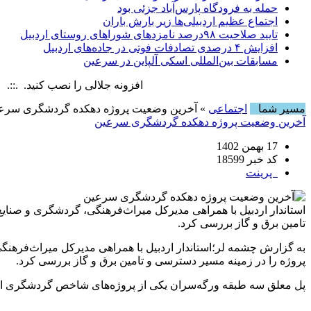
حمله به فرودگاه پارس‌‌آباد جزئی بود
اجتماع عظیم اردبیلی‌ها زیر بارش باران
تایید صلاحیت ۹۸درصد نامزدهای شوراهای روستای اردبیل
افزایش ۴ درصدی تصادفات فوتی در جاده‌های اردبیل
مسابقات بین‌المللی اسکی آلپاین در سرعین
افزونه جلالی را نصب کنید. .::. برابر با : ay, 6 August , 2026
مسیر شما
اجتماعی
» آخرین وضعیت پروژه دهکده گردشگری سرع
آخرین وضعیت پروژه دهکده گردشگری سرعین
17 بهمن 1402
کد خبر 18599
پرینت
استاندار اردبیل با همراهی مدیرکل میراث‌فرهنگی، گردشگری و صنا
تامین برق و گاز بررسی کرد.
به گزارش چشمه لر؛استاندار اردبیل با همراهی مدیرکل میراث‌فره
پروژه را در زمینه مسیر دسترسی و تامین برق و گاز بررسی کرد.
پل معلق سه طبقه ورگه‌سران یکی از پروژه‌های شاخص گردشگری است