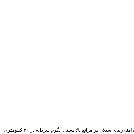
به گزارش خبرنگار سیاسی پایگاه خبری و تحلیلی «چشمه لر»، یئدی بولوک آبگرم معدنی با ترکیبات شیمیائی مختلف است که از دل طبیعت دامنه زیبای سبلان در مراتع بالا دستی آبگرم سردابه در ۲۰ کیلومتری