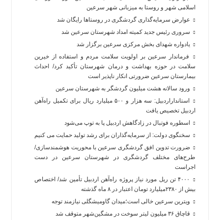
اسلامی شهر و روستا به میزبانی شهر سرعین
عوارض سرمایه‌گذاری گردشگری در روستاها رایگان شد
سروری رئیس جدید کمیته امداد شهرستان سرعین شد
یادواره شهدای بخش مرکزی سرعین برگزار شد
فرماندار سرعین بر اولویت سلامت مردم و استفاده از خیرین
سلامت در حوزه بهداشت و درمان شهرستان تأکید کرد/ احداث
بیمارستان سرعین ضرورتی انکار ناپذیر است
ورود سالانه هشت میلیون گردشگر به شهرستان سرعین
استانداراردبیل: سه هزار و ۵۰۰ میلیارد ریال برای تکمیل راه‌آهن
اردبیل تخصیص یافت
اسطوره فوتبال در زادگاهش اردبیل پا به توپ می‌شود
سخنگوی دولت: از سرمایه‌گذاران برای رشد تولید حمایت می کنیم
ضرورت تدوین افق گردشگری سرعین با محوریت هوشمندسازی/
طرح‌های مختلف گردشگری در شهرستان سرعین در دست
اجراست
۴۰۰۰ تن ریل مورد نیاز پروژه راه‌آهن اردبیل تأمین شد/ اختصاص
بیش از ۲۳۸۰میلیارد تومان اعتبار در ۸ ماه گذشته
ویترین سرعین خالی است؛میدان گاومیشگلی نیازمند توجه
قاچاق ۳۶ میلیون لیتر سوخت در مشگین‌شهر متوقف شد