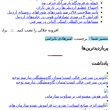
حمله به فرودگاه پارس‌‌آباد جزئی بود
اجتماع عظیم اردبیلی‌ها زیر بارش باران
تایید صلاحیت ۹۸درصد نامزدهای شوراهای روستای اردبیل
افزایش ۴ درصدی تصادفات فوتی در جاده‌های اردبیل
مسابقات بین‌المللی اسکی آلپاین در سرعین
افزونه جلالی را نصب کنید. .::. برابر با : day, 9 August , 2026
مسیر شما
برچسب:
امیرهادی بایرامی
پربازدیدترین‌ها
یادداشت
ویترین سرعین خالی است؛میدان گاومیشگلی نیازمند توجه
تاثیر هوش مصنوعی بر سکوت سازمانی