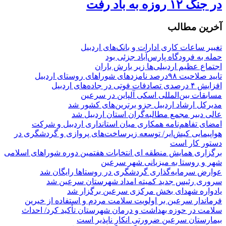
در جنگ ۱۲ روزه به باد رفت
آخرین مطالب
تغییر ساعات کاری ادارات و بانک‌های اردبیل
حمله به فرودگاه پارس‌‌آباد جزئی بود
اجتماع عظیم اردبیلی‌ها زیر بارش باران
تایید صلاحیت ۹۸درصد نامزدهای شوراهای روستای اردبیل
افزایش ۴ درصدی تصادفات فوتی در جاده‌های اردبیل
مسابقات بین‌المللی اسکی آلپاین در سرعین
مدیرکل ارشاد اردبیل جزو برترین‌های کشور شد
عالی دبیر مجمع مطالبه‌گران استان اردبیل شد
امضای تفاهم‌نامه همکاری میان استانداری اردبیل و شرکت
هواپیمایی کیش‌ایر/ توسعه زیرساخت‌های پروازی و گردشگری در
دستور کار است
برگزاری همایش منطقه ای انتخابات هفتمین دوره شوراهای اسلامی
شهر و روستا به میزبانی شهر سرعین
عوارض سرمایه‌گذاری گردشگری در روستاها رایگان شد
سروری رئیس جدید کمیته امداد شهرستان سرعین شد
یادواره شهدای بخش مرکزی سرعین برگزار شد
فرماندار سرعین بر اولویت سلامت مردم و استفاده از خیرین
سلامت در حوزه بهداشت و درمان شهرستان تأکید کرد/ احداث
بیمارستان سرعین ضرورتی انکار ناپذیر است