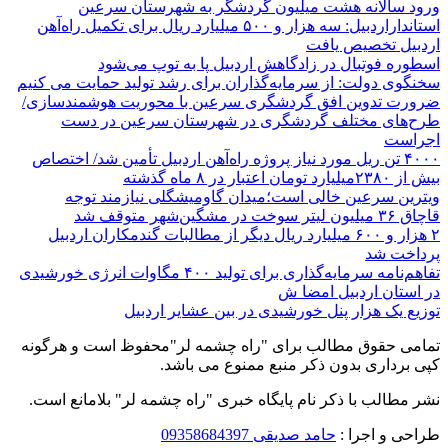
ورود سالانه هشت میلیون گردشگر به شهرستان سرعین
استانداراردبیل: سه هزار و ۵۰۰ میلیارد ریال برای تکمیل راه‌آهن
اردبیل تخصیص یافت
اسطوره فوتبال در زادگاهش اردبیل پا به توپ می‌شود
سخنگوی دولت: از سرمایه‌گذاران برای رشد تولید حمایت می کنیم
ضرورت تدوین افق گردشگری سرعین با محوریت هوشمندسازی/
طرح‌های مختلف گردشگری در شهرستان سرعین در دست
اجراست
۴۰۰۰ تن ریل مورد نیاز پروژه راه‌آهن اردبیل تأمین شد/ اختصاص
بیش از ۲۳۸۰میلیارد تومان اعتبار در ۸ ماه گذشته
ویترین سرعین خالی است؛میدان گاومیشگلی نیازمند توجه
قاچاق ۳۶ میلیون لیتر سوخت در مشگین‌شهر متوقف شد
۲ هزار و ۶۰۰‌ میلیارد ریال دیگر از مطالبات گندمکاران اردبیل
پرداخت شد
تفاهم‌نامه سرمایه‌گذاری برای تولید ۴۰۰ مگاوات انرژی خورشیدی
در استان اردبیل امضا ش
توزیع یک هزار پنل خورشیدی در بین عشایر اردبیل
تمامی حقوق مطالب برای "راه چشمه لر"محفوظ است و هرگونه
کپی برداری بدون ذکر منبع ممنوع می باشد.
نشر مطالب با ذکر نام پایگاه خبری "راه چشمه لر" بلامانع است.
طراحی و اجرا :
حامد صدیقی 09358684397