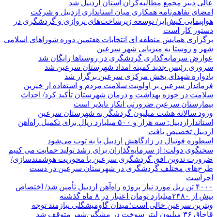
عالی دبیر مجمع مطالبه‌گران استان اردبیل شد
امضای تفاهم‌نامه همکاری میان استانداری اردبیل و شرکت
هواپیمایی کیش‌ایر/ توسعه زیرساخت‌های پروازی و گردشگری در
دستور کار است
برگزاری همایش منطقه ای انتخابات هفتمین دوره شوراهای اسلامی
شهر و روستا به میزبانی شهر سرعین
عوارض سرمایه‌گذاری گردشگری در روستاها رایگان شد
سروری رئیس جدید کمیته امداد شهرستان سرعین شد
یادواره شهدای بخش مرکزی سرعین برگزار شد
فرماندار سرعین بر اولویت سلامت مردم و استفاده از خیرین
سلامت در حوزه بهداشت و درمان شهرستان تأکید کرد/ احداث
بیمارستان سرعین ضرورتی انکار ناپذیر است
ورود سالانه هشت میلیون گردشگر به شهرستان سرعین
استانداراردبیل: سه هزار و ۵۰۰ میلیارد ریال برای تکمیل راه‌آهن
اردبیل تخصیص یافت
اسطوره فوتبال در زادگاهش اردبیل پا به توپ می‌شود
سخنگوی دولت: از سرمایه‌گذاران برای رشد تولید حمایت می کنیم
ضرورت تدوین افق گردشگری سرعین با محوریت هوشمندسازی/
طرح‌های مختلف گردشگری در شهرستان سرعین در دست
اجراست
۴۰۰۰ تن ریل مورد نیاز پروژه راه‌آهن اردبیل تأمین شد/ اختصاص
بیش از ۲۳۸۰میلیارد تومان اعتبار در ۸ ماه گذشته
ویترین سرعین خالی است؛میدان گاومیشگلی نیازمند توجه
قاچاق ۳۶ میلیون لیتر سوخت در مشگین‌شهر متوقف شد