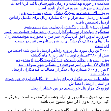
سلامت در حوزه بهداشت و درمان شهرستان تأکید کرد/ احداث
بیمارستان سرعین ضرورتی انکار ناپذیر است
ورود سالانه هشت میلیون گردشگر به شهرستان سرعین
استانداراردبیل: سه هزار و ۵۰۰ میلیارد ریال برای تکمیل راه‌آهن
اردبیل تخصیص یافت
اسطوره فوتبال در زادگاهش اردبیل پا به توپ می‌شود
سخنگوی دولت: از سرمایه‌گذاران برای رشد تولید حمایت می کنیم
ضرورت تدوین افق گردشگری سرعین با محوریت هوشمندسازی/
طرح‌های مختلف گردشگری در شهرستان سرعین در دست
اجراست
۴۰۰۰ تن ریل مورد نیاز پروژه راه‌آهن اردبیل تأمین شد/ اختصاص
بیش از ۲۳۸۰میلیارد تومان اعتبار در ۸ ماه گذشته
ویترین سرعین خالی است؛میدان گاومیشگلی نیازمند توجه
قاچاق ۳۶ میلیون لیتر سوخت در مشگین‌شهر متوقف شد
۲ هزار و ۶۰۰‌ میلیارد ریال دیگر از مطالبات گندمکاران اردبیل
پرداخت شد
تفاهم‌نامه سرمایه‌گذاری برای تولید ۴۰۰ مگاوات انرژی خورشیدی
در استان اردبیل امضا ش
توزیع یک هزار پنل خورشیدی در بین عشایر اردبیل
تمامی حقوق مطالب برای "راه چشمه لر"محفوظ است و هرگونه
کپی برداری بدون ذکر منبع ممنوع می باشد.
نشر مطالب با ذکر نام پایگاه خبری "راه چشمه لر" بلامانع است.