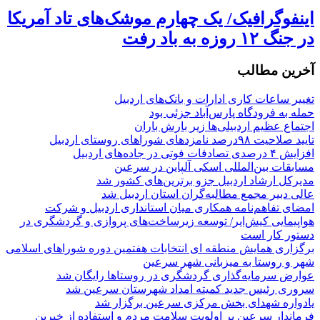
اینفوگرافیک/ یک چهارم موشک‌های تاد آمریکا
در جنگ ۱۲ روزه به باد رفت
آخرین مطالب
تغییر ساعات کاری ادارات و بانک‌های اردبیل
حمله به فرودگاه پارس‌‌آباد جزئی بود
اجتماع عظیم اردبیلی‌ها زیر بارش باران
تایید صلاحیت ۹۸درصد نامزدهای شوراهای روستای اردبیل
افزایش ۴ درصدی تصادفات فوتی در جاده‌های اردبیل
مسابقات بین‌المللی اسکی آلپاین در سرعین
مدیرکل ارشاد اردبیل جزو برترین‌های کشور شد
عالی دبیر مجمع مطالبه‌گران استان اردبیل شد
امضای تفاهم‌نامه همکاری میان استانداری اردبیل و شرکت
هواپیمایی کیش‌ایر/ توسعه زیرساخت‌های پروازی و گردشگری در
دستور کار است
برگزاری همایش منطقه ای انتخابات هفتمین دوره شوراهای اسلامی
شهر و روستا به میزبانی شهر سرعین
عوارض سرمایه‌گذاری گردشگری در روستاها رایگان شد
سروری رئیس جدید کمیته امداد شهرستان سرعین شد
یادواره شهدای بخش مرکزی سرعین برگزار شد
فرماندار سرعین بر اولویت سلامت مردم و استفاده از خیرین