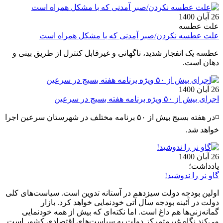
26 آبان 1400
علت عطسه
علت عطسه نکردن/صبر آمدنی که با مشکل همراه است
عطسه یک انفجار شدید، ناگهانی و غیرقابل کنترل از طریق بینی و
دهان است.
26 آبان 1400
اجرای بیش از ۵۰ ویژه برنامه هفته بسیج در سرعین
◽️در هفته بسیج بیش از ۵۰ برنامه مختلف در شهرستان سرعین اجرا
خواهد شد.
26 آبان 1400
یادداشت؛
گاو نر را ندوشید!
اولين بودجه دولت سيزدهم در آستانه تدوين است. سياست‌های کلی
دولت در آئينه بودجه سال آتی خودنمایی خواهد کرد. بازار
گمانه‌زنی‌ها هم داغ است. اما نکته‌ای که بيش از همه خودنمايی
می‌کند نگاه غيرمتمرکز دولت به سياست‌های اقتصادی کشور است.