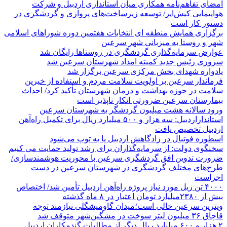
امضای تفاهم‌نامه همکاری میان استانداری اردبیل و شرکت
هواپیمایی کیش‌ایر/ توسعه زیرساخت‌های پروازی و گردشگری در
دستور کار است
برگزاری همایش منطقه ای انتخابات هفتمین دوره شوراهای اسلامی
شهر و روستا به میزبانی شهر سرعین
عوارض سرمایه‌گذاری گردشگری در روستاها رایگان شد
سروری رئیس جدید کمیته امداد شهرستان سرعین شد
یادواره شهدای بخش مرکزی سرعین برگزار شد
فرماندار سرعین بر اولویت سلامت مردم و استفاده از خیرین
سلامت در حوزه بهداشت و درمان شهرستان تأکید کرد/ احداث
بیمارستان سرعین ضرورتی انکار ناپذیر است
ورود سالانه هشت میلیون گردشگر به شهرستان سرعین
استانداراردبیل: سه هزار و ۵۰۰ میلیارد ریال برای تکمیل راه‌آهن
اردبیل تخصیص یافت
اسطوره فوتبال در زادگاهش اردبیل پا به توپ می‌شود
سخنگوی دولت: از سرمایه‌گذاران برای رشد تولید حمایت می کنیم
ضرورت تدوین افق گردشگری سرعین با محوریت هوشمندسازی/
طرح‌های مختلف گردشگری در شهرستان سرعین در دست
اجراست
۴۰۰۰ تن ریل مورد نیاز پروژه راه‌آهن اردبیل تأمین شد/ اختصاص
بیش از ۲۳۸۰میلیارد تومان اعتبار در ۸ ماه گذشته
ویترین سرعین خالی است؛میدان گاومیشگلی نیازمند توجه
قاچاق ۳۶ میلیون لیتر سوخت در مشگین‌شهر متوقف شد
۲ هزار و ۶۰۰‌ میلیارد ریال دیگر از مطالبات گندمکاران اردبیل