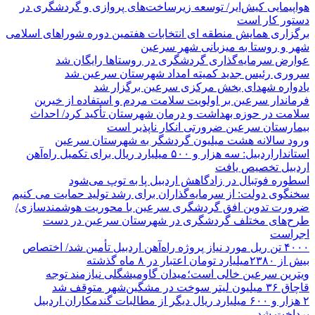
هواپیمایی کیش‌ایر/ توسعه زیرساخت‌های پروازی و گردشگری در
دستور کار است
برگزاری همایش منطقه ای انتخابات هفتمین دوره شوراهای اسلامی
شهر و روستا به میزبانی شهر سرعین
عوارض سرمایه‌گذاری گردشگری در روستاها رایگان شد
سروری رئیس جدید کمیته امداد شهرستان سرعین شد
یادواره شهدای بخش مرکزی سرعین برگزار شد
فرماندار سرعین بر اولویت سلامت مردم و استفاده از خیرین
سلامت در حوزه بهداشت و درمان شهرستان تأکید کرد/ احداث
بیمارستان سرعین ضرورتی انکار ناپذیر است
ورود سالانه هشت میلیون گردشگر به شهرستان سرعین
استانداراردبیل: سه هزار و ۵۰۰ میلیارد ریال برای تکمیل راه‌آهن
اردبیل تخصیص یافت
اسطوره فوتبال در زادگاهش اردبیل پا به توپ می‌شود
سخنگوی دولت: از سرمایه‌گذاران برای رشد تولید حمایت می کنیم
ضرورت تدوین افق گردشگری سرعین با محوریت هوشمندسازی/
طرح‌های مختلف گردشگری در شهرستان سرعین در دست
اجراست
۴۰۰۰ تن ریل مورد نیاز پروژه راه‌آهن اردبیل تأمین شد/ اختصاص
بیش از ۲۳۸۰میلیارد تومان اعتبار در ۸ ماه گذشته
ویترین سرعین خالی است؛میدان گاومیشگلی نیازمند توجه
قاچاق ۳۶ میلیون لیتر سوخت در مشگین‌شهر متوقف شد
۲ هزار و ۶۰۰‌ میلیارد ریال دیگر از مطالبات گندمکاران اردبیل
پرداخت شد