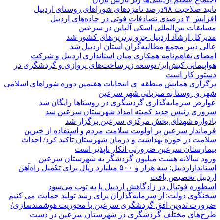
تایید صلاحیت ۹۸درصد نامزدهای شوراهای روستای اردبیل
افزایش ۴ درصدی تصادفات فوتی در جاده‌های اردبیل
مسابقات بین‌المللی اسکی آلپاین در سرعین
مدیرکل ارشاد اردبیل جزو برترین‌های کشور شد
عالی دبیر مجمع مطالبه‌گران استان اردبیل شد
امضای تفاهم‌نامه همکاری میان استانداری اردبیل و شرکت
هواپیمایی کیش‌ایر/ توسعه زیرساخت‌های پروازی و گردشگری در
دستور کار است
برگزاری همایش منطقه ای انتخابات هفتمین دوره شوراهای اسلامی
شهر و روستا به میزبانی شهر سرعین
عوارض سرمایه‌گذاری گردشگری در روستاها رایگان شد
سروری رئیس جدید کمیته امداد شهرستان سرعین شد
یادواره شهدای بخش مرکزی سرعین برگزار شد
فرماندار سرعین بر اولویت سلامت مردم و استفاده از خیرین
سلامت در حوزه بهداشت و درمان شهرستان تأکید کرد/ احداث
بیمارستان سرعین ضرورتی انکار ناپذیر است
ورود سالانه هشت میلیون گردشگر به شهرستان سرعین
استانداراردبیل: سه هزار و ۵۰۰ میلیارد ریال برای تکمیل راه‌آهن
اردبیل تخصیص یافت
اسطوره فوتبال در زادگاهش اردبیل پا به توپ می‌شود
سخنگوی دولت: از سرمایه‌گذاران برای رشد تولید حمایت می کنیم
ضرورت تدوین افق گردشگری سرعین با محوریت هوشمندسازی/
طرح‌های مختلف گردشگری در شهرستان سرعین در دست