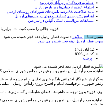
حمله به فرودگاه پارس‌‌آباد جزئی بود
اجتماع عظیم اردبیلی‌ها زیر بارش باران
تایید صلاحیت ۹۸درصد نامزدهای شوراهای روستای اردبیل
افزایش ۴ درصدی تصادفات فوتی در جاده‌های اردبیل
مسابقات بین‌المللی اسکی آلپاین در سرعین
افزونه جلالی را نصب کنید. .::. برابر با : Saturday, 8 August , 2026
مسیر شما
اسلایدر
» سوت قطار اردبیل دهه فجر شنیده می شود
سوت قطار اردبیل دهه فجر شنیده می شود
12 آبان 1403
کد خبر 18903
پرینت
نماینده مردم اردبیل، نیر، نمین و سرعین در مجلس شورای اسلامی گفت: با موافقت ر
به گزارش خبرنگار اجتماعی پایگاه خبری تحلیلی «راه چشمه لر »، علی 
رئیس‌جمهور با درخواست اتمام و افتتاح پروژه راه‌آهن اردبیل _ میانه تا دهه فجر ۱۴۰۳
وی افزود: بدون توجه به حاشیه‌ها، فضای شایعات و گمانه‌زنی‌ها با تم
نماینده مردم اردبیل، نیر، نمین و سرعین در مجلس شورای اسلامی تص
حل شود.