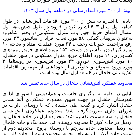
بیش از ۳۰۰ مورد امدادرسانی در ۶ماهه اول سال ۱۴۰۳
بابایی با اشاره به بیش از ۳۰۰ مورد اقدامات آتش‌نشانی در طول
۶ماهه اول سال ۴۰۳ اشاره کرد و افزود: در طول شش‌ماهه اول
امسال اطفای حریق چهار باب منزل مسکونی در بخش شاهرود
به‌عنوان نیروهای کمکی، ۵۸ مورد نجات افراد از آسانسور، ۲۳ مورد
رفع مزاحمت حیوانات وحشی، ۲۴ مورد عملیات امداد و نجات، ۱۰
مورد گیرکردن انگشتر در دست، ۱۵۴ مورد اطفای حریق زمین‌های
کشاورزی، ۱۱ مورد اطفای حریق منازل مسکونی در شهر خلخال،
۱۰ مورد آتش‌سوزی خودرو، ۴۴ مورد آتش‌سوزی در روستاها، ۲
مورد ورود به‌موقع و جلوگیری از خودکشی از مهم‌ترین اقدامات
آتش‌نشانی خلخال در ۶ماهه اول سال بوده است.
محدوده عملکرد آتش‌نشانی خلخال در سال جدید تعیین شد
بابایی در ادامه به برگزاری جلسات و هم‌اندیشی با شورای اداری
شهرستان خلخال در جهت تعیین محدوده عملکردی آتش‌نشانی
خلخال اشاره کرد و گفت: طی جلساتی که با رؤسای ادارات در
شورای اداری صورت‌گرفته شد؛ محدوده عملکردی آتش‌نشانی
خلخال به سه قسمت تقسیم شد؛ محدوده اول در جاده خلخال به
اردبیل در جاده کوثر تا محدوده روستای نی احمد بیگ و جاده خلخال
به اردبیل محدوده جاده سرچم تا روستای پروچ، محدوده دوم از
سمت جاده گیلان تا روستای مجره، محدوده سوم از جاده کلور به