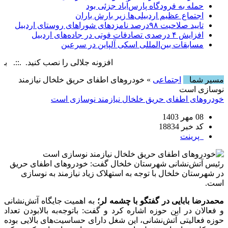
حمله به فرودگاه پارس‌‌آباد جزئی بود
اجتماع عظیم اردبیلی‌ها زیر بارش باران
تایید صلاحیت ۹۸درصد نامزدهای شوراهای روستای اردبیل
افزایش ۴ درصدی تصادفات فوتی در جاده‌های اردبیل
مسابقات بین‌المللی اسکی آلپاین در سرعین
افزونه جلالی را نصب کنید. .::. برابر با : day, 6 August , 2026
مسیر شما
اجتماعی
» خودروهای اطفای حریق خلخال نیازمند
نوسازی است
خودروهای اطفای حریق خلخال نیازمند نوسازی است
08 مهر 1403
کد خبر 18834
پرینت
رئیس آتش‌نشانی شهرستان خلخال گفت: خودروهای اطفای حریق
در شهرستان خلخال با توجه‌ به استهلاک زیاد نیازمند به نوسازی
است.
محمدرضا بابایی در گفتگو با چشمه لر؛
به اهمیت جایگاه آتش‌نشانی
و فعالان در این حوزه اشاره کرد و گفت: باتوجه‌به بالابودن تعداد
حوزه فعالیتی آتش‌نشانی، این شغل دارای حساسیت‌های بالایی بوده