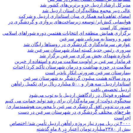
مدیرکل ارشاد اردبیل جزو برترین‌های کشور شد
عالی دبیر مجمع مطالبه‌گران استان اردبیل شد
امضای تفاهم‌نامه همکاری میان استانداری اردبیل و شرکت
هواپیمایی کیش‌ایر/ توسعه زیرساخت‌های پروازی و گردشگری در
دستور کار است
برگزاری همایش منطقه ای انتخابات هفتمین دوره شوراهای اسلامی
شهر و روستا به میزبانی شهر سرعین
عوارض سرمایه‌گذاری گردشگری در روستاها رایگان شد
سروری رئیس جدید کمیته امداد شهرستان سرعین شد
یادواره شهدای بخش مرکزی سرعین برگزار شد
فرماندار سرعین بر اولویت سلامت مردم و استفاده از خیرین
سلامت در حوزه بهداشت و درمان شهرستان تأکید کرد/ احداث
بیمارستان سرعین ضرورتی انکار ناپذیر است
ورود سالانه هشت میلیون گردشگر به شهرستان سرعین
استانداراردبیل: سه هزار و ۵۰۰ میلیارد ریال برای تکمیل راه‌آهن
اردبیل تخصیص یافت
اسطوره فوتبال در زادگاهش اردبیل پا به توپ می‌شود
سخنگوی دولت: از سرمایه‌گذاران برای رشد تولید حمایت می کنیم
ضرورت تدوین افق گردشگری سرعین با محوریت هوشمندسازی/
طرح‌های مختلف گردشگری در شهرستان سرعین در دست
اجراست
۴۰۰۰ تن ریل مورد نیاز پروژه راه‌آهن اردبیل تأمین شد/ اختصاص
بیش از ۲۳۸۰میلیارد تومان اعتبار در ۸ ماه گذشته