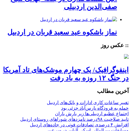
صفی‌الدین اردبیلی
نماز باشکوه عید سعید قربان در اردبیل
:: عکس روز
اینفوگرافیک/ یک چهارم موشک‌های تاد آمریکا
در جنگ ۱۲ روزه به باد رفت
آخرین مطالب
تغییر ساعات کاری ادارات و بانک‌های اردبیل
حمله به فرودگاه پارس‌‌آباد جزئی بود
اجتماع عظیم اردبیلی‌ها زیر بارش باران
تایید صلاحیت ۹۸درصد نامزدهای شوراهای روستای اردبیل
افزایش ۴ درصدی تصادفات فوتی در جاده‌های اردبیل
مسابقات بین‌المللی اسکی آلپاین در سرعین