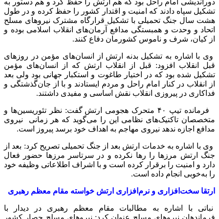
دوراندیشی امام راحل بود که هم ارتش را حفظ کرد و هم دستور به
تشکیل سپاه دادند که امنیت و اقتدار کشور را حفظ کرده و در طول
هشت سال جنگ تحمیلی با تشکیل قرارگاه مشترک نیروهای مسلح
اتحاد و وحدت و همبستگی مدافع آرمان‌های انقلاب اسلامی بوده و
از کیان، شرف و ناموس کشورمان دفاع کنند.
وی با اشاره به تشکیل بدنه ارتش از انسان‌های مؤمن در روزهای
قبل انقلاب افزود: قبل از انقلاب ارتش که از انسان‌های مؤمن
تشکیل شده بود که در اختیار طاغوت و استکبار جهانی بود ولی بعد
از انقلاب در کنار امام راحل و مردم ایستادند و با از جان‌گذشتگی و
فداکاری در پیروزی انقلاب نقش اساسی و مفیدی داشتند.
فرمانده تیپ ۴۰ متحرک هجومی ارتش
گفت: نظر تئوریسین‌ها و
متخصصان تاکتیک‌های نظامی این را می‌گوید که هر زمانی نیروی
مدافع اجازه ندهد نیروی مهاجم به اهداف خود برسد پیروز است.
وی با اشاره به خدمات ارتش بعد از جنگ تحمیلی تصریح کرد: بعد از
جنگ ارتش مرزها را رها نکرده و در سرتاسر مرزها حضور فعال
دارد و امنیت را برقرار کرده است و با اشراف اطلاعاتی وظیفه خود
را به‌خوبی انجام داده است.
ارتقا سخت‌افزاری و نرم‌افزاری ارتش خواسته مقام معظم رهبری
نباتی با اشاره به مطالبات مقام معظم رهبری در دیدار با
فرماندهان نیروهای مسلح عنوان کرد: نیروهای مسلح حصار کشور