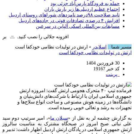
حمله به فرودگاه پارس‌‌آباد جزئی بود
اجتماع عظیم اردبیلی‌ها زیر بارش باران
تایید صلاحیت ۹۸درصد نامزدهای شوراهای روستای اردبیل
افزایش ۴ درصدی تصادفات فوتی در جاده‌های اردبیل
مسابقات بین‌المللی اسکی آلپاین در سرعین
افزونه جلالی را نصب کنید. .::. برابر با : day, 9 August , 2026
مسیر شما
اسلایدر
» ارتش در تولیدات نظامی خودکفا است
ارتش در تولیدات نظامی خودکفا است
30 فروردین 1404
کد خبر 19167
پرینت
فرمانده تیپ ۴۰ متحرک هجومی ارتش گفت: امروزه ارتش
جمهوری اسلامی ایران با ارتباط با شرکت‌های دانش‌بنیان و
دانشگاه‌ها در زمینه هوش مصنوعی و ساخت انواع سلاح‌ها و
تجهیزات به رشد و تعالی خوبی رسیده است.
به گزارش چشمه لر به نقل از «
سبلان ما
»،
امیر سرتیپ دوم سید
علی نباتی صبح
امروز در صبحگاه مشترک به مناسبت سالروز
ارتش جمهوری اسلامی در پادگان ارتش اردبیل اظهار داشت: تدبیر و