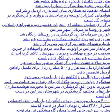
مدیرکل ارشاد اردبیل جزو برترین‌های کشور شد
عالی دبیر مجمع مطالبه‌گران استان اردبیل شد
امضای تفاهم‌نامه همکاری میان استانداری اردبیل و شرکت
هواپیمایی کیش‌ایر/ توسعه زیرساخت‌های پروازی و گردشگری در
دستور کار است
برگزاری همایش منطقه ای انتخابات هفتمین دوره شوراهای اسلامی
شهر و روستا به میزبانی شهر سرعین
عوارض سرمایه‌گذاری گردشگری در روستاها رایگان شد
سروری رئیس جدید کمیته امداد شهرستان سرعین شد
یادواره شهدای بخش مرکزی سرعین برگزار شد
فرماندار سرعین بر اولویت سلامت مردم و استفاده از خیرین
سلامت در حوزه بهداشت و درمان شهرستان تأکید کرد/ احداث
بیمارستان سرعین ضرورتی انکار ناپذیر است
ورود سالانه هشت میلیون گردشگر به شهرستان سرعین
استانداراردبیل: سه هزار و ۵۰۰ میلیارد ریال برای تکمیل راه‌آهن
اردبیل تخصیص یافت
اسطوره فوتبال در زادگاهش اردبیل پا به توپ می‌شود
سخنگوی دولت: از سرمایه‌گذاران برای رشد تولید حمایت می کنیم
ضرورت تدوین افق گردشگری سرعین با محوریت هوشمندسازی/
طرح‌های مختلف گردشگری در شهرستان سرعین در دست
اجراست
۴۰۰۰ تن ریل مورد نیاز پروژه راه‌آهن اردبیل تأمین شد/ اختصاص
بیش از ۲۳۸۰میلیارد تومان اعتبار در ۸ ماه گذشته
ویترین سرعین خالی است؛میدان گاومیشگلی نیازمند توجه